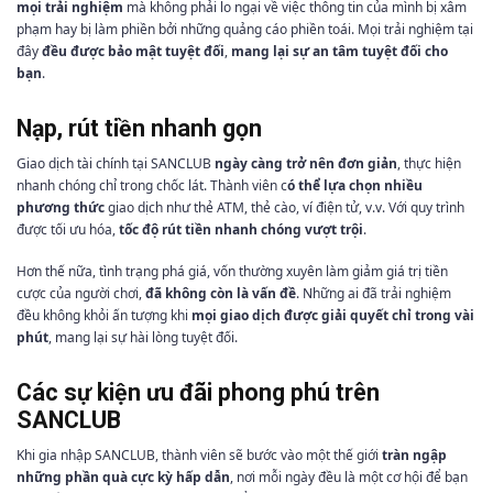
mọi trải nghiệm
mà không phải lo ngại về việc thông tin của mình bị xâm
phạm hay bị làm phiền bởi những quảng cáo phiền toái. Mọi trải nghiệm tại
đây
đều được bảo mật tuyệt đối
,
mang lại sự an tâm tuyệt đối cho
bạn
.
Nạp, rút tiền nhanh gọn
Giao dịch tài chính tại SANCLUB
ngày càng trở nên đơn giản
, thực hiện
nhanh chóng chỉ trong chốc lát. Thành viên c
ó thể lựa chọn nhiều
phương thức
giao dịch như thẻ ATM, thẻ cào, ví điện tử, v.v. Với quy trình
được tối ưu hóa,
tốc độ rút tiền nhanh chóng vượt trội
.
Hơn thế nữa, tình trạng phá giá, vốn thường xuyên làm giảm giá trị tiền
cược của người chơi,
đã không còn là vấn đề
. Những ai đã trải nghiệm
đều không khỏi ấn tượng khi
mọi giao dịch được giải quyết chỉ trong vài
phút
, mang lại sự hài lòng tuyệt đối.
Các sự kiện ưu đãi phong phú trên
SANCLUB
Khi gia nhập SANCLUB, thành viên sẽ bước vào một thế giới
tràn ngập
những phần quà cực kỳ hấp dẫn
, nơi mỗi ngày đều là một cơ hội để bạn