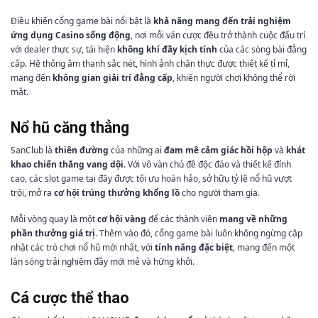
Điều khiến cổng game bài nổi bật là
khả năng mang đến trải nghiệm
ứng dụng Casino sống động
, nơi mỗi ván cược đều trở thành cuộc đấu trí
với dealer thực sự, tái hiện
không khí đầy kịch tính
của các sòng bài đẳng
cấp. Hệ thống âm thanh sắc nét, hình ảnh chân thực được thiết kế tỉ mỉ,
mang đến
không gian giải trí đẳng cấp
, khiến người chơi không thể rời
mắt.
Nổ hũ căng thẳng
SanClub là
thiên đường
của những ai
đam mê cảm giác hồi hộp
và
khát
khao chiến thắng vang dội
. Với vô vàn chủ đề độc đáo và thiết kế đỉnh
cao, các slot game tại đây được tối ưu hoàn hảo, sở hữu tỷ lệ nổ hũ vượt
trội, mở ra
cơ hội trúng thưởng khổng lồ
cho người tham gia.
Mỗi vòng quay là một
cơ hội vàng
để các thành viên
mang về những
phần thưởng giá trị
. Thêm vào đó, cổng game bài luôn không ngừng cập
nhật các trò chơi nổ hũ mới nhất, với
tính năng đặc biệt
, mang đến một
làn sóng trải nghiệm đầy mới mẻ và hứng khởi.
Cá cược thể thao