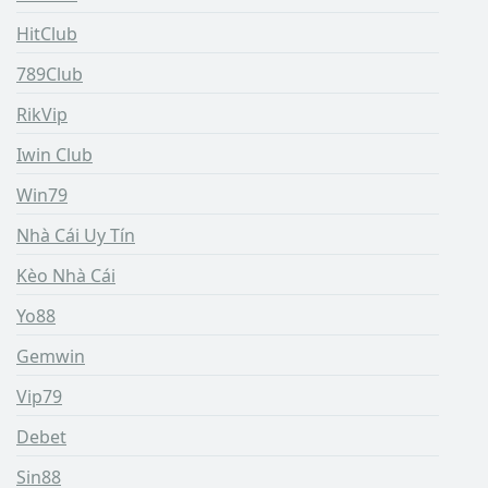
HitClub
789Club
RikVip
Iwin Club
Win79
Nhà Cái Uy Tín
Kèo Nhà Cái
Yo88
Gemwin
Vip79
Debet
Sin88