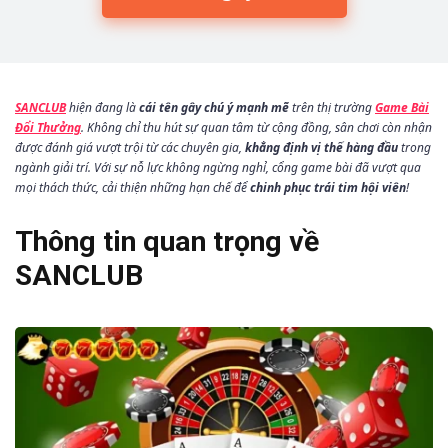
SANCLUB
hiện đang là
cái tên gây chú ý mạnh mẽ
trên thị trường
Game Bài
Đổi Thưởng
. Không chỉ thu hút sự quan tâm từ cộng đồng, sân chơi còn nhận
được đánh giá vượt trội từ các chuyên gia,
khẳng định vị thế hàng đầu
trong
ngành giải trí. Với sự nỗ lực không ngừng nghỉ, cổng game bài đã vượt qua
mọi thách thức, cải thiện những hạn chế để
chinh phục trái tim hội viên
!
Thông tin quan trọng về
SANCLUB