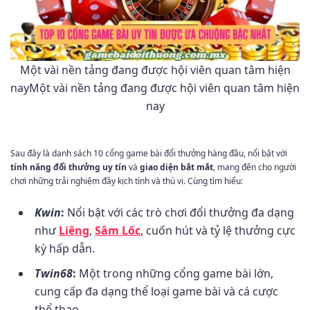
Một vài nền tảng đang được hội viên quan tâm hiện
nayMột vài nền tảng đang được hội viên quan tâm hiện
nay
Sau đây là danh sách 10 cổng game bài đổi thưởng hàng đầu, nổi bật với
tính năng đổi thưởng uy tín
và
giao diện bắt mắt
, mang đến cho người
chơi những trải nghiệm đầy kịch tính và thú vị. Cùng tìm hiểu:
Kwin
:
Nổi bật với các trò chơi đổi thưởng đa dạng
như
Liêng
,
Sâm Lốc
, cuốn hút và tỷ lệ thưởng cực
kỳ hấp dẫn.
Twin68
:
Một trong những cổng game bài lớn,
cung cấp đa dạng thể loại game bài và cá cược
thể thao.