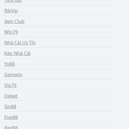
RikVip
Iwin Club
Win79
Nhà Cái Uy Tín
Kèo Nhà Cái
Yo88
Gemwin
Vip79
Debet
Sin88
Five88
Red88