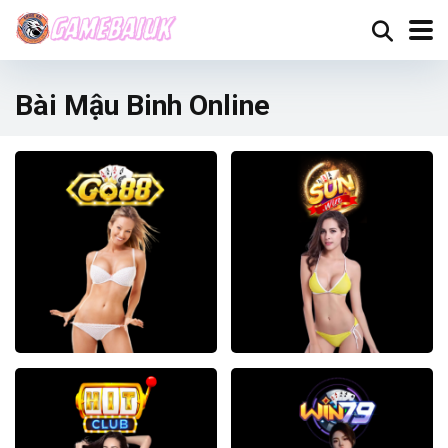
Bài Mậu Binh Online