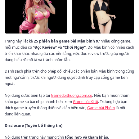
Trang này liệt kê
25 phiên bản game bài Mậu binh
từ nhiều cổng game,
mỗi mục đều có
“Đọc Review”
và
“Chơi Ngay”
. Do Mậu binh có nhiều cách
triển khai khác nhau giữa các nền tảng, việc đọc review trước giúp người
dùng hiểu rõ mô tả và tránh nhầm lẫn.
Danh sách phía trên cho phép đối chiếu các phiên bản Mậu binh trong cùng
một ngữ cảnh, trước khi người dùng quyết định truy cập cổng game bên
ngoài.
Nội dung được biên tập tại
Gamedoithuong.com.co
. Nếu bạn muốn tham
khảo game so bài nhịp nhanh hơn, xem
Game bài Xì tố
. Trường hợp bạn
thích game truyền thống thiên về diễn biến ván,
Game bài Phỏm
là nội
dung liên quan.
Disclosure (Tuyên bố thông tin)
Nội dung trên trang này mang tính
tổng hợp và tham khảo
.