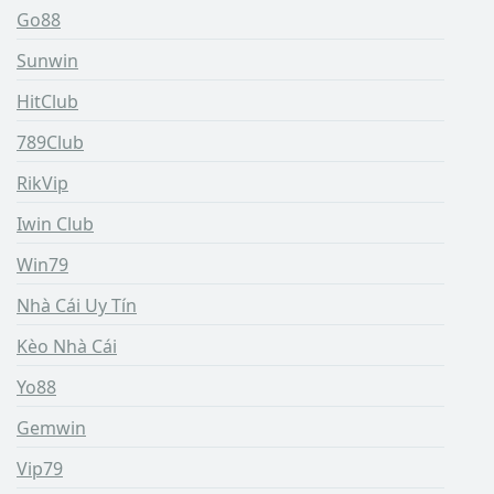
Go88
Sunwin
HitClub
789Club
RikVip
Iwin Club
Win79
Nhà Cái Uy Tín
Kèo Nhà Cái
Yo88
Gemwin
Vip79