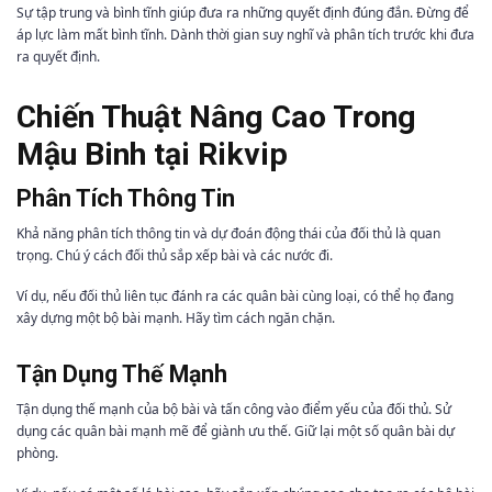
Sự tập trung và bình tĩnh giúp đưa ra những quyết định đúng đắn. Đừng để
áp lực làm mất bình tĩnh. Dành thời gian suy nghĩ và phân tích trước khi đưa
ra quyết định.
Chiến Thuật Nâng Cao Trong
Mậu Binh tại Rikvip
Phân Tích Thông Tin
Khả năng phân tích thông tin và dự đoán động thái của đối thủ là quan
trọng. Chú ý cách đối thủ sắp xếp bài và các nước đi.
Ví dụ, nếu đối thủ liên tục đánh ra các quân bài cùng loại, có thể họ đang
xây dựng một bộ bài mạnh. Hãy tìm cách ngăn chặn.
Tận Dụng Thế Mạnh
Tận dụng thế mạnh của bộ bài và tấn công vào điểm yếu của đối thủ. Sử
dụng các quân bài mạnh mẽ để giành ưu thế. Giữ lại một số quân bài dự
phòng.