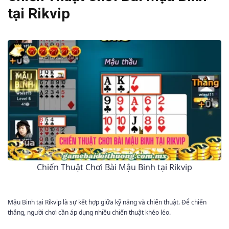
tại Rikvip
Chiến Thuật Chơi Bài Mậu Binh tại Rikvip
Mậu Binh tại Rikvip là sự kết hợp giữa kỹ năng và chiến thuật. Để chiến
thắng, người chơi cần áp dụng nhiều chiến thuật khéo léo.