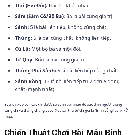
Thú (Hai Đôi):
Hai đôi khác nhau.
Sám (Sám Cô/Bộ Ba):
Ba lá bài cùng giá trị.
Sảnh:
5 lá bài liên tiếp, không cùng chất.
Thùng:
5 lá bài cùng chất, không liên tiếp.
Cù Lũ:
Một bộ ba và một đôi.
Tứ Quý:
Bốn lá bài cùng giá trị.
Thùng Phá Sảnh:
5 lá bài liên tiếp cùng chất.
Sảnh Rồng:
13 lá bài liên tiếp từ 2 đến A đồng
chất (mạnh nhất).
Sau khi xếp bài, các chi được so sánh với nhau để xác định người thắng
từng chi và thắng chung cuộc. Xếp sai thứ tự chi gọi là “Binh Lủng” và bị xử
thua.
Chiến Thuật Chơi Bài Mậu Binh