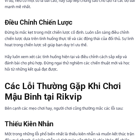
Ví dụ, nếu có một số lá bài cao, hãy sắp xếp chúng sao cho tạo ra các bộ bài
mạnh mẽ nhất.
Điều Chỉnh Chiến Lược
Đừng bị mắc kẹt trong một chiến lược cố định. Luôn sẵn sàng điều chỉnh
chiến lược dựa trên tình huống thực tế và các động thái của đối thủ. Sự linh
hoạt trong chiến lược sẽ giúp bạn duy trì ưu thế.
Hãy luôn xem xét các tình huống hiện tại và điều chỉnh cách sắp xếp và
đánh bài cho phù hợp. Đừng ngại thử nghiệm các chiến thuật mới và học
hỏi từ những kết quả đạt được.
Các Lỗi Thường Gặp Khi Chơi
Mậu Binh tại Rikvip
Bên cạnh các mẹo chơi hay, người chơi cũng thường mắc các lỗi sau:
Thiếu Kiên Nhẫn
Một trong những lỗi phổ biến nhất là thiếu kiên nhẫn và muốn kết thúc trận