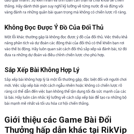
đấu quá nhanh. Sự kiên nhẫn và tính toán cẩn thận là chìa khóa để chiến
thắng. Hãy dành thời gian suy nghĩ kỹ lưỡng về từng nước đi và đừng vội
vàng đánh ra những quân bài quan trọng mà không có chiến lược rõ ràng.
Không Đọc Được Ý Đồ Của Đối Thủ
Một lỗi khác thường gặp là không đọc được ý đồ của đối thủ. Việc thiếu khả
năng phân tích và dự đoán các động thái của đối thủ có thể khiến bạn rơi
vào thế bị động. Hãy luôn quan sát cách đối thủ sắp xếp và đánh bài, từ đó
đưa ra những dự đoán và điều chỉnh chiến lược cho phù hợp.
Sắp Xếp Bài Không Hợp Lý
Sắp xếp bài không hợp lý là một lỗi thường gặp, đặc biệt đối với người chơi
mới. Việc sắp xếp bài một cách ngẫu nhiên hoặc không có chiến lược rõ
ràng có thể dẫn đến việc bạn không thể tận dụng tối đa sức mạnh của các
lá bài. Hãy luôn cân nhắc kỹ lưỡng về cách sắp xếp bài để tạo ra những bộ
bài mạnh mẽ nhất và tối ưu hóa cơ hội chiến thắng.
Giới thiệu các Game Bài Đổi
Thưởng hấp dẫn khác tại RikVip