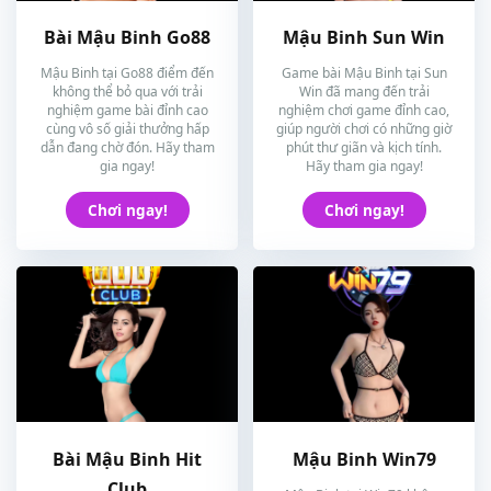
Bài Mậu Binh Go88
Mậu Binh Sun Win
Mậu Binh tại Go88 điểm đến
Game bài Mậu Binh tại Sun
không thể bỏ qua với trải
Win đã mang đến trải
nghiệm game bài đỉnh cao
nghiệm chơi game đỉnh cao,
cùng vô số giải thưởng hấp
giúp người chơi có những giờ
dẫn đang chờ đón. Hãy tham
phút thư giãn và kịch tính.
gia ngay!
Hãy tham gia ngay!
Chơi ngay!
Chơi ngay!
Bài Mậu Binh Hit
Mậu Binh Win79
Club