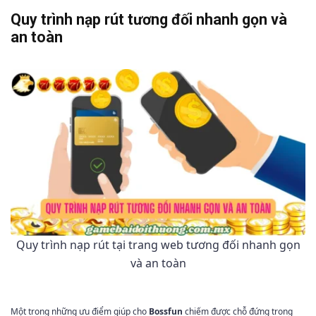
Quy trình nạp rút tương đối nhanh gọn và
an toàn
Quy trình nạp rút tại trang web tương đối nhanh gọn
và an toàn
Một trong những ưu điểm giúp cho
Bossfun
chiếm được chỗ đứng trong