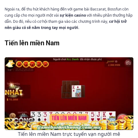
Ngoài ra, để thu hút khách hàng đến với game bài Baccarat, Bossfun còn
cung cấp cho mọi người một vài
sự kiện casino
với nhiều phần thưởng hấp
dẫn. Do đó, nếu có cơ hội tham gia vào các chương trình này,
cơ hội trở
nên giàu có sẽ nằm trong tay mọi người
.
Tiến lên miền Nam
Tiến lên miền Nam trực tuyến vạn người mê