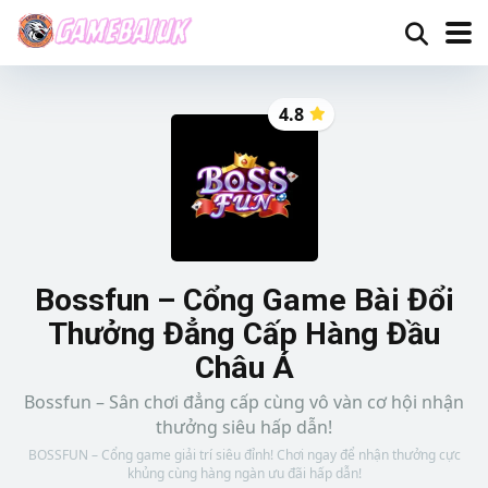
4.8
Bossfun – Cổng Game Bài Đổi
Thưởng Đẳng Cấp Hàng Đầu
Châu Á
Bossfun – Sân chơi đẳng cấp cùng vô vàn cơ hội nhận
thưởng siêu hấp dẫn!
BOSSFUN – Cổng game giải trí siêu đỉnh! Chơi ngay để nhận thưởng cực
khủng cùng hàng ngàn ưu đãi hấp dẫn!