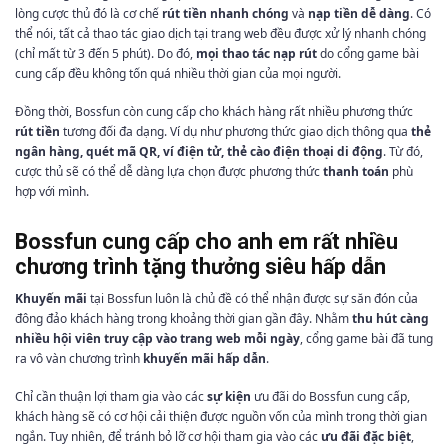
lòng cược thủ đó là cơ chế
rút tiền nhanh chóng
và
nạp tiền dễ dàng
. Có
thể nói, tất cả thao tác giao dịch tại trang web đều được xử lý nhanh chóng
(chỉ mất từ 3 đến 5 phút). Do đó,
mọi thao tác nạp rút
do cổng game bài
cung cấp đều không tốn quá nhiều thời gian của mọi người.
Đồng thời, Bossfun còn cung cấp cho khách hàng rất nhiều phương thức
rút tiền
tương đối đa dạng. Ví dụ như phương thức giao dịch thông qua
thẻ
ngân hàng, quét mã QR, ví điện tử, thẻ cào điện thoại di động
. Từ đó,
cược thủ sẽ có thể dễ dàng lựa chọn được phương thức
thanh toán
phù
hợp với mình.
Bossfun cung cấp cho anh em rất nhiều
chương trình tặng thưởng siêu hấp dẫn
Khuyến mãi
tại Bossfun luôn là chủ đề có thể nhận được sự săn đón của
đông đảo khách hàng trong khoảng thời gian gần đây. Nhằm
thu hút càng
nhiều hội viên truy cập vào trang web mỗi ngày
, cổng game bài đã tung
ra vô vàn chương trình
khuyến mãi hấp dẫn
.
Chỉ cần thuận lợi tham gia vào các
sự kiện
ưu đãi do Bossfun cung cấp,
khách hàng sẽ có cơ hội cải thiện được nguồn vốn của mình trong thời gian
ngắn. Tuy nhiên, để tránh bỏ lỡ cơ hội tham gia vào các
ưu đãi đặc biệt
,