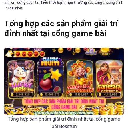
anh em đừng quên tìm hiểu
thời hạn nhận thưởng
của từng chương trình
ưu đãi nhé!
Tổng hợp các sản phẩm giải trí
đỉnh nhất tại cổng game bài
Tổng hợp sản phẩm giải trí đỉnh nhất tại cổng game
bài Bossfun