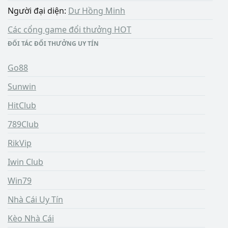
Người đại diện:
Dư Hồng Minh
Các cổng game đổi thưởng HOT
ĐỐI TÁC ĐỔI THƯỞNG UY TÍN
Go88
Sunwin
HitClub
789Club
RikVip
Iwin Club
Win79
Nhà Cái Uy Tín
Kèo Nhà Cái