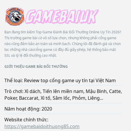
Bạn đang tìm kiếm Top Game Đánh Bài Đổi Thưởng Online Uy Tín 2026?
Thị trường game bài có vô số lựa chọn, nhưng không phải cổng game
nào cũng đảm bảo an toàn và minh bạch. Chúng tôi đã đánh giá và chọn
lọc những nhà cái/cổng game có đầy đủ giấy phép, hệ thống bảo mật
SSL và tỷ lệ đổi thưởng cao nhất.
GIỚI THIỆU GAME BÀI ĐỔI THƯỞNG
Thể loại: Review top cổng game uy tín tại Việt Nam
Trò chơi: Xì dách, Tiến lên miền nam, Mậu Binh, Catte,
Poker, Baccarat, Xì tố, Sâm lốc, Phỏm, Liêng...
Năm hoạt động: 2020
Website chính thức:
https://gamebaidoithuong85.com