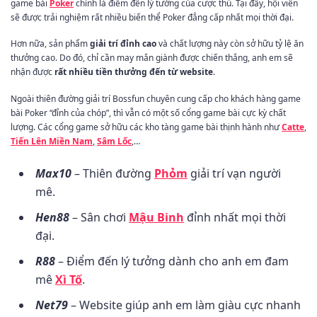
game bài
Poker
chính là điểm đến lý tưởng của cược thủ. Tại đây, hội viên
sẽ được trải nghiệm rất nhiều biến thể Poker đẳng cấp nhất mọi thời đại.
Hơn nữa, sản phẩm
giải trí đỉnh cao
và chất lượng này còn sở hữu tỷ lệ ăn
thưởng cao. Do đó, chỉ cần may mắn giành được chiến thắng, anh em sẽ
nhận được
rất nhiều tiền thưởng đến từ website
.
Ngoài thiên đường giải trí Bossfun chuyên cung cấp cho khách hàng game
bài Poker “đỉnh của chóp”, thì vẫn có một số cổng game bài cực kỳ chất
lượng. Các cổng game sở hữu các kho tàng game bài thịnh hành như
Catte
,
Tiến Lên Miền Nam
,
Sâm Lốc
,…
Max10
– Thiên đường
Phỏm
giải trí vạn người
mê.
Hen88
– Sân chơi
Mậu Binh
đỉnh nhất mọi thời
đại.
R88
– Điểm đến lý tưởng dành cho anh em đam
mê
Xì Tố
.
Net79
– Website giúp anh em làm giàu cực nhanh