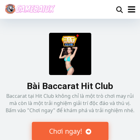
Bài Baccarat Hit Club
Baccarat tại Hit Club không chỉ là một trò chơi may rủi
mà còn là một trải nghiệm giải trí độc đáo và thú vị.
Bấm vào "Chơi ngay" để khám phá và trải nghiệm nhé.
Chơi ngay!