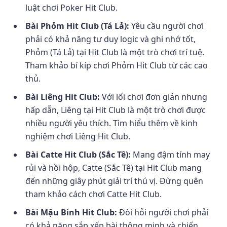
luật chơi Poker Hit Club.
Bài Phỏm Hit Club (Tá Lả):
Yêu cầu người chơi
phải có khả năng tư duy logic và ghi nhớ tốt,
Phỏm (Tá Lả) tại Hit Club là một trò chơi trí tuệ.
Tham khảo bí kíp chơi Phỏm Hit Club từ các cao
thủ.
Bài Liêng Hit Club:
Với lối chơi đơn giản nhưng
hấp dẫn, Liêng tại Hit Club là một trò chơi được
nhiều người yêu thích. Tìm hiểu thêm về kinh
nghiệm chơi Liêng Hit Club.
Bài Catte Hit Club (Sắc Tê):
Mang đậm tính may
rủi và hồi hộp, Catte (Sắc Tê) tại Hit Club mang
đến những giây phút giải trí thú vị. Đừng quên
tham khảo cách chơi Catte Hit Club.
Bài Mậu Binh Hit Club:
Đòi hỏi người chơi phải
có khả năng sắp xếp bài thông minh và chiến