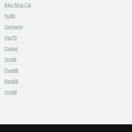
Kèo Nhà Cái
Yo88
Gemwin
Vip79
Debet
Sin88
Five88
Red88
Vin88