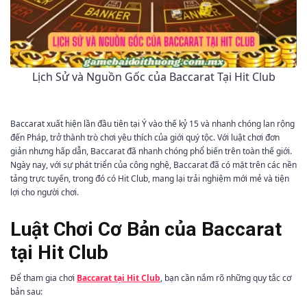
Lịch Sử và Nguồn Gốc của Baccarat Tại Hit Club
Baccarat xuất hiện lần đầu tiên tại Ý vào thế kỷ 15 và nhanh chóng lan rộng
đến Pháp, trở thành trò chơi yêu thích của giới quý tộc. Với luật chơi đơn
giản nhưng hấp dẫn, Baccarat đã nhanh chóng phổ biến trên toàn thế giới.
Ngày nay, với sự phát triển của công nghệ, Baccarat đã có mặt trên các nền
tảng trực tuyến, trong đó có Hit Club, mang lại trải nghiệm mới mẻ và tiện
lợi cho người chơi.
Luật Chơi Cơ Bản của Baccarat
tại Hit Club
Để tham gia chơi
Baccarat tại Hit Club
, bạn cần nắm rõ những quy tắc cơ
bản sau: