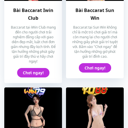
Bài Baccarat Iwin
Bài Baccarat Sun
Club
Win
Baccarat tại iWin Club mang
Baccarat tại Sun Win không
đến cho người chơi trải
chỉ là một trò chơi giải trí mà
nghiệm đẳng cấp với giao
còn mang lại cho người chơi
diện đẹp mắt, luật chơi đơn
những giây phút giải trí tuyệt
giản nhưng đầy kịch tính. Để
vời. Bấm vào "Chơi ngay" để
tận hưởng những phút giây
tận hưởng những giờ phút
giải trí đầy thú vị hãy chơi
giải trí đỉnh cao.
ngay!
Chơi ngay!
Chơi ngay!