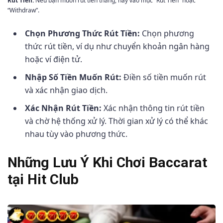
Rút Tiền:
Nếu bạn muốn rút tiền thắng, hãy vào mục “Rút Tiền” hoặc
“Withdraw”.
Chọn Phương Thức Rút Tiền:
Chọn phương
thức rút tiền, ví dụ như chuyển khoản ngân hàng
hoặc ví điện tử.
Nhập Số Tiền Muốn Rút:
Điền số tiền muốn rút
và xác nhận giao dịch.
Xác Nhận Rút Tiền:
Xác nhận thông tin rút tiền
và chờ hệ thống xử lý. Thời gian xử lý có thể khác
nhau tùy vào phương thức.
Những Lưu Ý Khi Chơi Baccarat
tại Hit Club