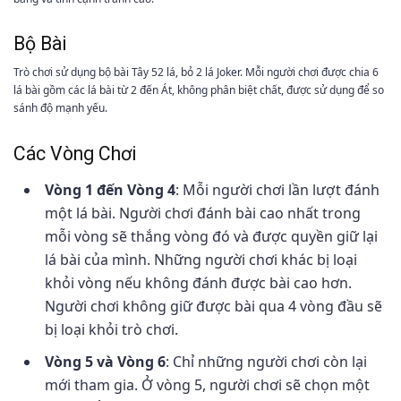
Bộ Bài
Trò chơi sử dụng bộ bài Tây 52 lá, bỏ 2 lá Joker. Mỗi người chơi được chia 6
lá bài gồm các lá bài từ 2 đến Át, không phân biệt chất, được sử dụng để so
sánh độ mạnh yếu.
Các Vòng Chơi
Vòng 1 đến Vòng 4
: Mỗi người chơi lần lượt đánh
một lá bài. Người chơi đánh bài cao nhất trong
mỗi vòng sẽ thắng vòng đó và được quyền giữ lại
lá bài của mình. Những người chơi khác bị loại
khỏi vòng nếu không đánh được bài cao hơn.
Người chơi không giữ được bài qua 4 vòng đầu sẽ
bị loại khỏi trò chơi.
Vòng 5 và Vòng 6
: Chỉ những người chơi còn lại
mới tham gia. Ở vòng 5, người chơi sẽ chọn một