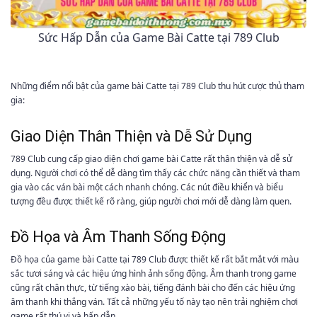
Sức Hấp Dẫn của Game Bài Catte tại 789 Club
Những điểm nổi bật của game bài Catte tại 789 Club thu hút cược thủ tham
gia:
Giao Diện Thân Thiện và Dễ Sử Dụng
789 Club cung cấp giao diện chơi game bài Catte rất thân thiện và dễ sử
dụng. Người chơi có thể dễ dàng tìm thấy các chức năng cần thiết và tham
gia vào các ván bài một cách nhanh chóng. Các nút điều khiển và biểu
tượng đều được thiết kế rõ ràng, giúp người chơi mới dễ dàng làm quen.
Đồ Họa và Âm Thanh Sống Động
Đồ họa của game bài Catte tại 789 Club được thiết kế rất bắt mắt với màu
sắc tươi sáng và các hiệu ứng hình ảnh sống động. Âm thanh trong game
cũng rất chân thực, từ tiếng xào bài, tiếng đánh bài cho đến các hiệu ứng
âm thanh khi thắng ván. Tất cả những yếu tố này tạo nên trải nghiệm chơi
game rất thú vị và hấp dẫn.