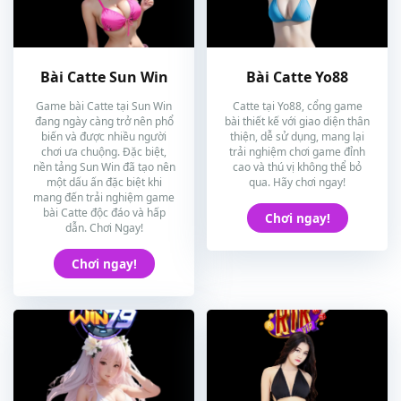
Bài Catte Sun Win
Bài Catte Yo88
Game bài Catte tại Sun Win
Catte tại Yo88, cổng game
đang ngày càng trở nên phổ
bài thiết kế với giao diện thân
biến và được nhiều người
thiện, dễ sử dụng, mang lại
chơi ưa chuộng. Đặc biệt,
trải nghiệm chơi game đỉnh
nền tảng Sun Win đã tạo nên
cao và thú vị không thể bỏ
một dấu ấn đặc biệt khi
qua. Hãy chơi ngay!
mang đến trải nghiệm game
bài Catte độc đáo và hấp
Chơi ngay!
dẫn. Chơi Ngay!
Chơi ngay!