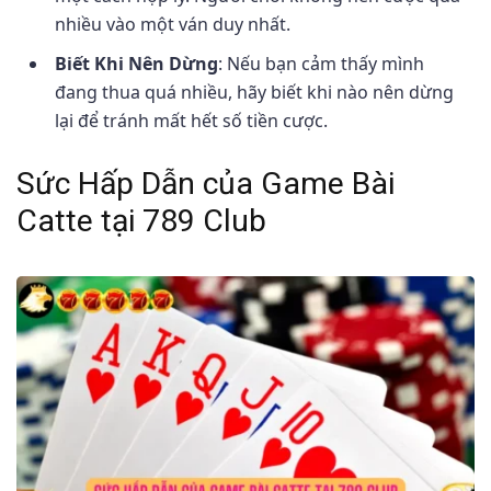
nhiều vào một ván duy nhất.
Biết Khi Nên Dừng
: Nếu bạn cảm thấy mình
đang thua quá nhiều, hãy biết khi nào nên dừng
lại để tránh mất hết số tiền cược.
Sức Hấp Dẫn của Game Bài
Catte tại 789 Club