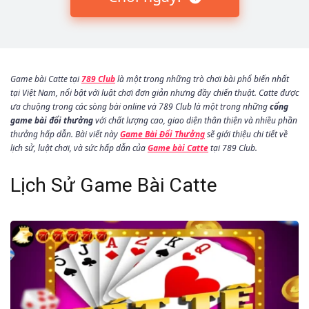
Game bài Catte tại
789 Club
là một trong những trò chơi bài phổ biến nhất
tại Việt Nam, nổi bật với luật chơi đơn giản nhưng đầy chiến thuật. Catte được
ưa chuộng trong các sòng bài online và 789 Club là một trong những
cổng
game bài đổi thưởng
với chất lượng cao, giao diện thân thiện và nhiều phần
thưởng hấp dẫn. Bài viết này
Game Bài Đổi Thưởng
sẽ giới thiệu chi tiết về
lịch sử, luật chơi, và sức hấp dẫn của
Game bài Catte
tại 789 Club.
Lịch Sử Game Bài Catte