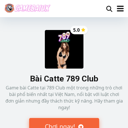
5.0
Bài Catte 789 Club
Game bài Catte tại 789 Club một trong những trò chơi
bài phổ biến nhất tại Việt Nam, nổi bật với luật chơi
đơn giản nhưng đầy thách thức kỹ năng. Hãy tham gia
ngay!
Chơi ngay!