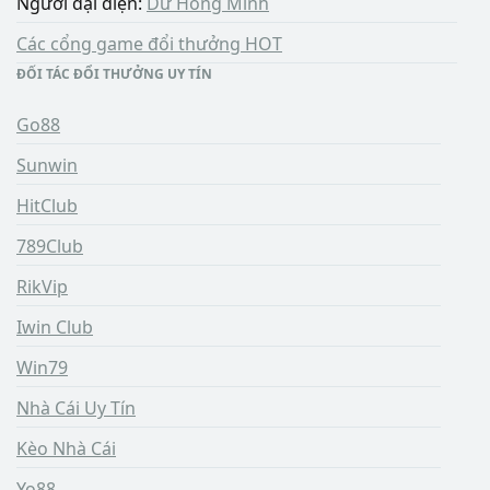
Người đại diện:
Dư Hồng Minh
Các cổng game đổi thưởng HOT
ĐỐI TÁC ĐỔI THƯỞNG UY TÍN
Go88
Sunwin
HitClub
789Club
RikVip
Iwin Club
Win79
Nhà Cái Uy Tín
Kèo Nhà Cái
Yo88