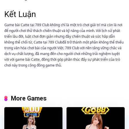
Kết Luận
Game bài Catte tại 789 Club không chỉ là một trò chơi giải trí mà còn là nơi
để người chơi thử thách chiến thuật và kỹ năng của mình. Với lịch sử phát
triển lâu đời, luật chơi đơn giản nhưng đầy chiến thuật và sức hấp dẫn
không thể chối từ, Catte tại 789 Clubđã trở thành một phần không thể thiếu
trong văn hóa chơi bài của người Việt. 789 Club với nền tảng vững chắc và
dịch vụ chất lượng, đã mang đến cho người chơi những trải nghiệm tuyệt
vời với game bài Catte, đồng thời góp phần thúc đẩy sự phát triển của trò
chơi này trong cộng đồng game thủ.
More Games