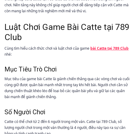
chơi. Nền tảng này không chỉ giúp người chơi dễ dàng tiếp cận với Catte mà
còn mang lại những trải nghiệm mới mẻ và thú vị.
Luật Chơi Game Bài Catte tại 789
Club
Cùng tìm hiểu cách thức chơi và luật chơi của game
bài Catte tại 789 Club
nhé:
Mục Tiêu Trò Chơi
Mục tiêu của game bài Catte là giành chiến thắng qua các vòng chơi và cuối
cùng giữ được quân bài mạnh nhất trong tay khi hết bài. Người chơi cần sử
dụng chiến thuật khéo léo để loại bỏ các quân bài yếu và giữ lại các quân
bài mạnh để giành chiến thắng.
Số Người Chơi
Catte có thể chơi từ 2 đến 6 người trong một ván. Catte tại 789 Club, số
lượng người chơi trong một ván thường là 4 người, điều này tạo ra sự cân
bằng và tính cạnh tranh cao.