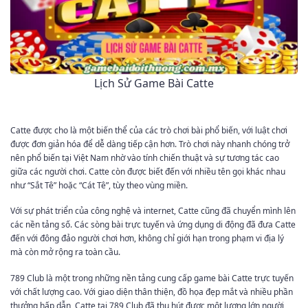
Lịch Sử Game Bài Catte
Catte được cho là một biến thể của các trò chơi bài phổ biến, với luật chơi
được đơn giản hóa để dễ dàng tiếp cận hơn. Trò chơi này nhanh chóng trở
nên phổ biến tại Việt Nam nhờ vào tính chiến thuật và sự tương tác cao
giữa các người chơi. Catte còn được biết đến với nhiều tên gọi khác nhau
như “Sắt Tê” hoặc “Cát Tê”, tùy theo vùng miền.
Với sự phát triển của công nghệ và internet, Catte cũng đã chuyển mình lên
các nền tảng số. Các sòng bài trực tuyến và ứng dụng di động đã đưa Catte
đến với đông đảo người chơi hơn, không chỉ giới hạn trong phạm vi địa lý
mà còn mở rộng ra toàn cầu.
789 Club là một trong những nền tảng cung cấp game bài Catte trực tuyến
với chất lượng cao. Với giao diện thân thiện, đồ họa đẹp mắt và nhiều phần
thưởng hấp dẫn, Catte tại 789 Club đã thu hút được một lượng lớn người