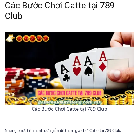
Các Bước Chơi Catte tại 789
Club
Các Bước Chơi Catte tại 789 Club
Những bước tiến hành đơn giản để tham gia chơi Catte tại 789 Club: