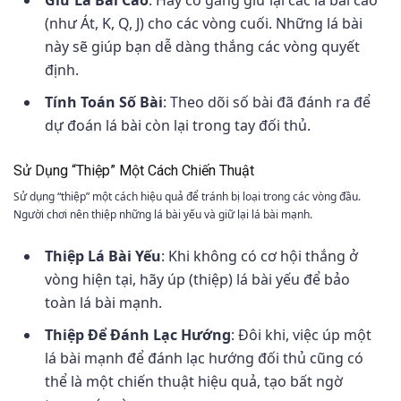
(như Át, K, Q, J) cho các vòng cuối. Những lá bài
này sẽ giúp bạn dễ dàng thắng các vòng quyết
định.
Tính Toán Số Bài
: Theo dõi số bài đã đánh ra để
dự đoán lá bài còn lại trong tay đối thủ.
Sử Dụng “Thiệp” Một Cách Chiến Thuật
Sử dụng “thiệp” một cách hiệu quả để tránh bị loại trong các vòng đầu.
Người chơi nên thiệp những lá bài yếu và giữ lại lá bài mạnh.
Thiệp Lá Bài Yếu
: Khi không có cơ hội thắng ở
vòng hiện tại, hãy úp (thiệp) lá bài yếu để bảo
toàn lá bài mạnh.
Thiệp Để Đánh Lạc Hướng
: Đôi khi, việc úp một
lá bài mạnh để đánh lạc hướng đối thủ cũng có
thể là một chiến thuật hiệu quả, tạo bất ngờ