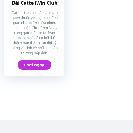
Bài Catte iWin Club
Catte – trò chơi bài dân gian
quen thuộc với luật chơi đơn
giản nhưng ẩn chứa nhiều
chiến thuật. Click Chơi Ngay
cùng game Catte tại Iwin
Club, bạn sẽ có cơ hội thử
thách bản thân, trau dồi kỹ
năng và rinh về những phần
thưởng hấp dẫn.
Chơi ngay!