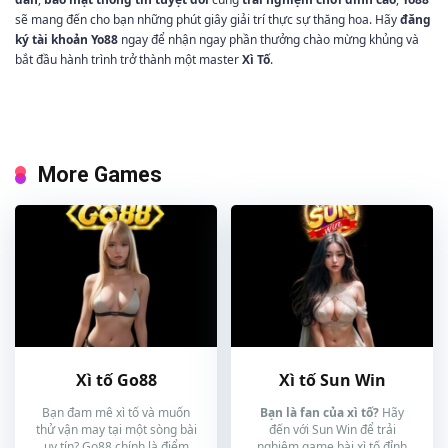
sẽ mang đến cho bạn những phút giây giải trí thực sự thăng hoa. Hãy
đăng
ký tài khoản Yo88
ngay để nhận ngay phần thưởng chào mừng khủng và
bắt đầu hành trình trở thành một master
Xì Tố
.
More Games
Xì tố Go88
Xì tố Sun Win
Bạn đam mê xì tố và muốn
Bạn là fan của xì tố?
Hãy
thử vận may tại một sòng bài
đến với Sun Win để trải
uy tín? Go88 chính là điểm
nghiệm game bài xì tố đỉnh