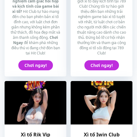
nghiệm cảm giác hồi hộp
giới xì tố đầy kịch tính tại 789
và kịch tính của game bài
Club! Chúng tôi tự hào giới
xì tố?
Hit Club tự hào mang
thiệu đến bạn những trải
đến cho bạn phiên bản xì tố
nghiệm game bài xì tố tuyệt
đỉnh cao, với luật chơi đơn
vời nhất, từ luật chơi cơ bản
giản nhưng không kém phần
cho người mới đến các chiến
thử thách, đồ họa đẹp mắt và
thuật nâng cao dành cho cao
âm thanh sống động.
Chơi
thủ. Đừng bỏ lỡ cơ hội nhận
Ngay
để khám phá những
thưởng lớn và tham gia cộng
điều thú vị đang chờ đón bạn
đồng xì tố sôi động tại 789
tại Hit Club!
Club!
Chơi ngay!
Chơi ngay!
Xì tố Rik Vip
Xì tố Iwin Club