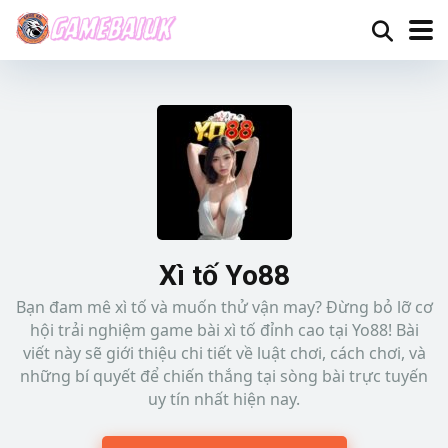
Xì tố Yo88
Bạn đam mê xì tố và muốn thử vận may? Đừng bỏ lỡ cơ
hội trải nghiệm game bài xì tố đỉnh cao tại Yo88! Bài
viết này sẽ giới thiệu chi tiết về luật chơi, cách chơi, và
những bí quyết để chiến thắng tại sòng bài trực tuyến
uy tín nhất hiện nay.