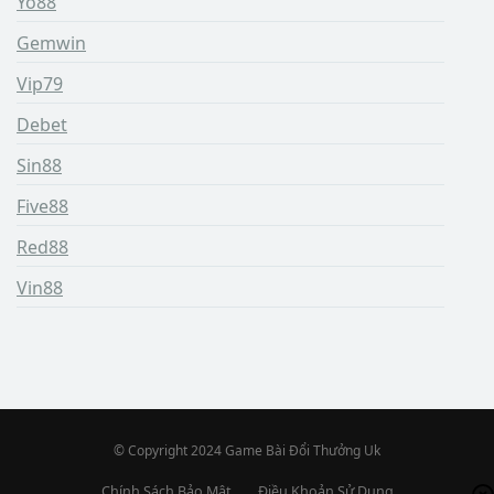
Yo88
Gemwin
Vip79
Debet
Sin88
Five88
Red88
Vin88
© Copyright 2024 Game Bài Đổi Thưởng Uk
Chính Sách Bảo Mật
Điều Khoản Sử Dụng