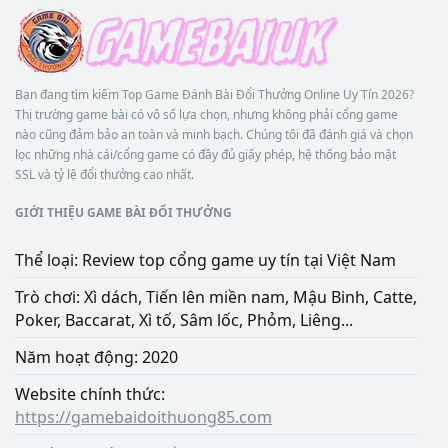
Bạn đang tìm kiếm Top Game Đánh Bài Đổi Thưởng Online Uy Tín 2026?
Thị trường game bài có vô số lựa chọn, nhưng không phải cổng game
nào cũng đảm bảo an toàn và minh bạch. Chúng tôi đã đánh giá và chọn
lọc những nhà cái/cổng game có đầy đủ giấy phép, hệ thống bảo mật
SSL và tỷ lệ đổi thưởng cao nhất.
GIỚI THIỆU GAME BÀI ĐỔI THƯỞNG
Thể loại: Review top cổng game uy tín tại Việt Nam
Trò chơi: Xì dách, Tiến lên miền nam, Mậu Binh, Catte,
Poker, Baccarat, Xì tố, Sâm lốc, Phỏm, Liêng...
Năm hoạt động: 2020
Website chính thức:
https://gamebaidoithuong85.com