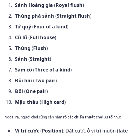
Sảnh Hoàng gia
(
Royal flush
)
Thùng phá sảnh
(
Straight flush
)
Tứ quý
(
Four of a kind
)
Cù lũ
(
Full house
)
Thùng
(
Flush
)
Sảnh
(
Straight
)
Sám cô
(
Three of a kind
)
Đôi hai
(
Two pair
)
Đôi
(
One pair
)
Mậu thầu
(
High card
)
Ngoài ra, người chơi cũng cần nắm rõ các
chiến thuật chơi Xì tố
như:
Vị trí cược
(
Position
): Đặt cược ở vị trí muộn (
late