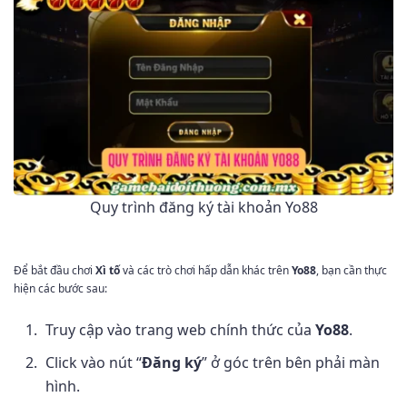
Quy trình đăng ký tài khoản Yo88
Để bắt đầu chơi
Xì tố
và các trò chơi hấp dẫn khác trên
Yo88
, bạn cần thực
hiện các bước sau:
Truy cập vào trang web chính thức của
Yo88
.
Click vào nút “
Đăng ký
” ở góc trên bên phải màn
hình.