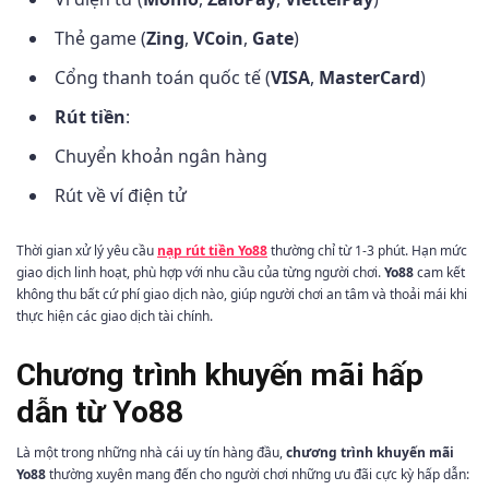
Thẻ game (
Zing
,
VCoin
,
Gate
)
Cổng thanh toán quốc tế (
VISA
,
MasterCard
)
Rút tiền
:
Chuyển khoản ngân hàng
Rút về ví điện tử
Thời gian xử lý yêu cầu
nạp rút tiền Yo88
thường chỉ từ 1-3 phút. Hạn mức
giao dịch linh hoạt, phù hợp với nhu cầu của từng người chơi.
Yo88
cam kết
không thu bất cứ phí giao dịch nào, giúp người chơi an tâm và thoải mái khi
thực hiện các giao dịch tài chính.
Chương trình khuyến mãi hấp
dẫn từ Yo88
Là một trong những nhà cái uy tín hàng đầu,
chương trình khuyến mãi
Yo88
thường xuyên mang đến cho người chơi những ưu đãi cực kỳ hấp dẫn: