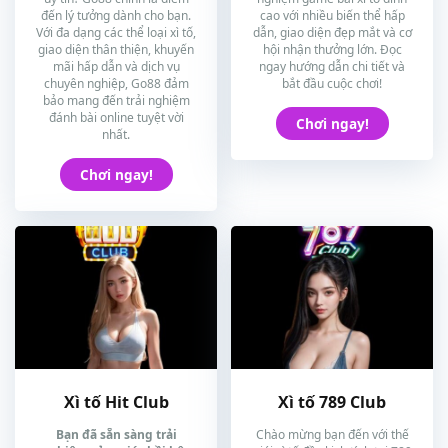
đến lý tưởng dành cho bạn.
cao với nhiều biến thể hấp
Với đa dạng các thể loại xì tố,
dẫn, giao diện đẹp mắt và cơ
giao diện thân thiện, khuyến
hội nhận thưởng lớn. Đọc
mãi hấp dẫn và dịch vụ
ngay hướng dẫn chi tiết và
chuyên nghiệp, Go88 đảm
bắt đầu cuộc chơi!
bảo mang đến trải nghiệm
đánh bài online tuyệt vời
Chơi ngay!
nhất.
Chơi ngay!
Xì tố Hit Club
Xì tố 789 Club
Bạn đã sẵn sàng trải
Chào mừng bạn đến với thế