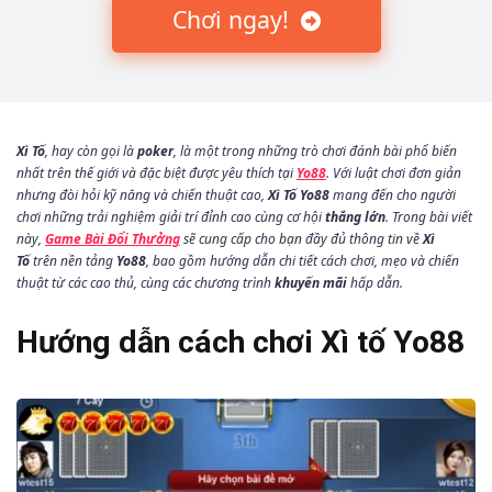
Chơi ngay!
Xì Tố
, hay còn gọi là
poker
, là một trong những trò chơi đánh bài phổ biến
nhất trên thế giới và đặc biệt được yêu thích tại
Yo88
. Với luật chơi đơn giản
nhưng đòi hỏi kỹ năng và chiến thuật cao,
Xì Tố Yo88
mang đến cho người
chơi những trải nghiệm giải trí đỉnh cao cùng cơ hội
thắng lớn
. Trong bài viết
này,
Game Bài Đổi Thưởng
sẽ cung cấp cho bạn đầy đủ thông tin về
Xì
Tố
trên nền tảng
Yo88
, bao gồm hướng dẫn chi tiết cách chơi, mẹo và chiến
thuật từ các cao thủ, cùng các chương trình
khuyến mãi
hấp dẫn.
Hướng dẫn cách chơi Xì tố Yo88