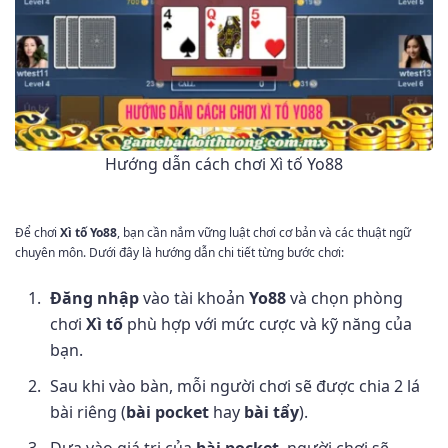
Hướng dẫn cách chơi Xì tố Yo88
Để chơi
Xì tố
Yo88
, bạn cần nắm vững luật chơi cơ bản và các thuật ngữ
chuyên môn. Dưới đây là hướng dẫn chi tiết từng bước chơi:
Đăng nhập
vào tài khoản
Yo88
và chọn phòng
chơi
Xì tố
phù hợp với mức cược và kỹ năng của
bạn.
Sau khi vào bàn, mỗi người chơi sẽ được chia 2 lá
bài riêng (
bài pocket
hay
bài tẩy
).